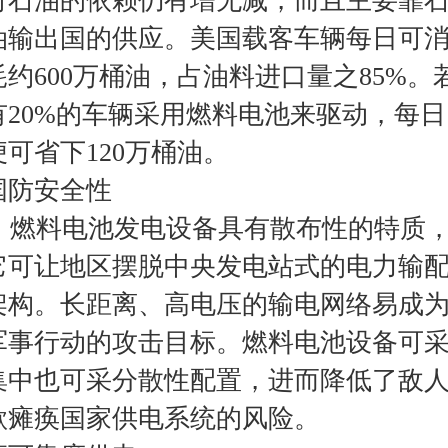
对石油的依赖仍有增无减，而且主要靠
油输出国的供应。美国载客车辆每日可
耗约
600
万桶油，占油料进口量之
85%
。
有
20%
的车辆采用燃料电池来驱动，每日
便可省下
120
万桶油。
国防安全性
燃料电池发电设备具有散布性的特质
它可让地区摆脱中央发电站式的电力输
架构。长距离、高电压的输电网络易成
军事行动的攻击目标。燃料电池设备可
集中也可采分散性配置，进而降低了敌
欲瘫痪国家供电系统的风险。